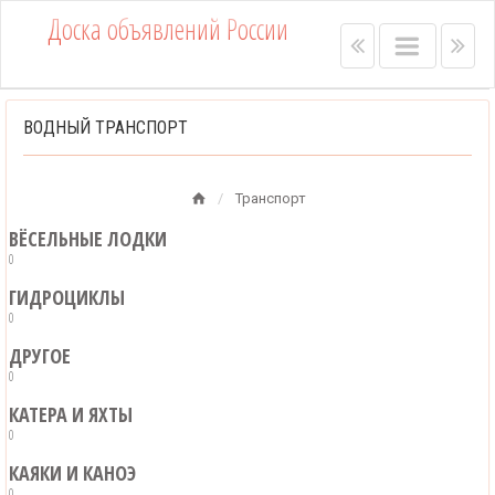
Доска объявлений России
Right
Main
Lef
menu
menu
me
bar
bar
ВОДНЫЙ ТРАНСПОРТ
Транспорт
ВЁСЕЛЬНЫЕ ЛОДКИ
0
ГИДРОЦИКЛЫ
0
ДРУГОЕ
0
КАТЕРА И ЯХТЫ
0
КАЯКИ И КАНОЭ
0